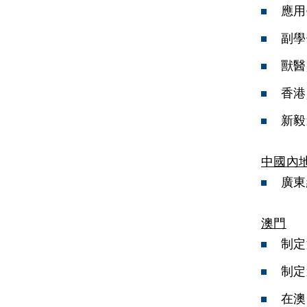
應用
副學
獸醫
香港
新毅
中國內
廣東
澳門
制定
制定
在澳