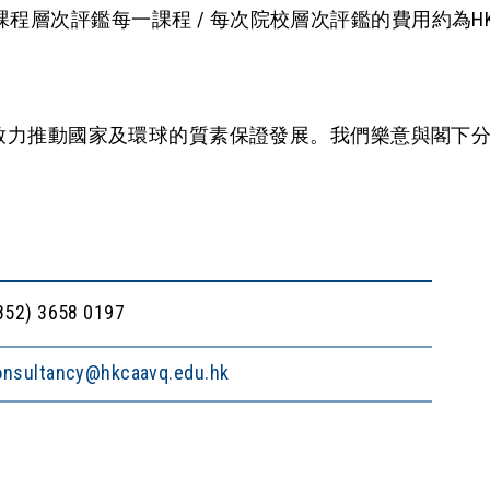
課程層次評鑑每一課程 / 每次院校層次評鑑的費用約為HK$292
致力推動國家及環球的質素保證發展。我們樂意與閣下
852) 3658 0197
onsultancy@hkcaavq.edu.hk