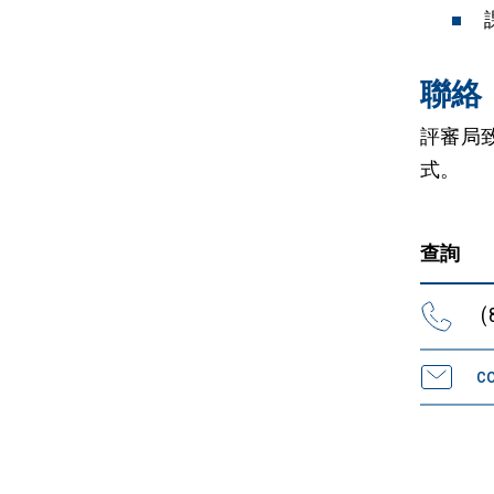
聯絡
評審局
式。
查詢
(
c