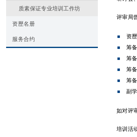
质素保证专业培训工作坊
评审局
资歷名册
资
服务合约
筹
筹
筹
筹
副
如对评审
培训活