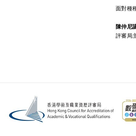
面對種
陳仲尼
評審局